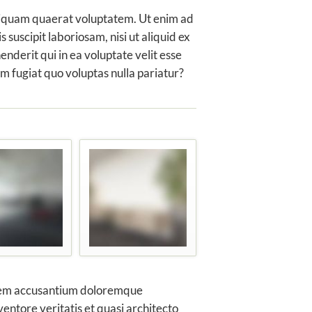
liquam quaerat voluptatem. Ut enim ad
suscipit laboriosam, nisi ut aliquid ex
derit qui in ea voluptate velit esse
m fugiat quo voluptas nulla pariatur?
tatem accusantium doloremque
entore veritatis et quasi architecto