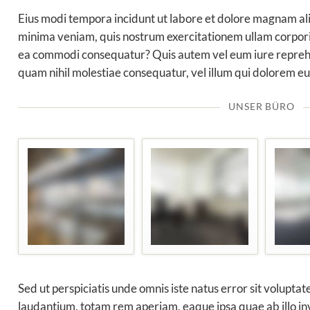
Eius modi tempora incidunt ut labore et dolore magnam a
minima veniam, quis nostrum exercitationem ullam corporis 
ea commodi consequatur? Quis autem vel eum iure reprehen
quam nihil molestiae consequatur, vel illum qui dolorem eu
UNSER BÜRO
Sed ut perspiciatis unde omnis iste natus error sit volup
laudantium, totam rem aperiam, eaque ipsa quae ab illo inv