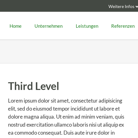
Weitere Infos
Navigation
überspringen
Home
Unternehmen
Leistungen
Referenzen
n Hannover
Bahnstation Bielefeld
hachtabdeckungen
Terrassenüberdachungen
hlachthofausstattung
Tore
nderanfertigungen
Treppen / Glastreppen
nnenschutz
Türen / Fenster
adtmobiliar
Vordächer
Third Level
Lorem ipsum dolor sit amet, consectetur adipisicing
elit, sed do eiusmod tempor incididunt ut labore et
dolore magna aliqua. Ut enim ad minim veniam, quis
nostrud exercitation ullamco laboris nisi ut aliquip ex
ea commodo consequat. Duis aute irure dolor in