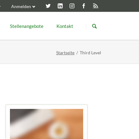
Anmelden
Navigation
überspringen
Stellenangebote
Kontakt
DBB Forum Berlin
JVA Herfor
Metallbau- Meister
Startseite
Third Level
Konstruktionsmechaniker
Ausbildung zum Konstruktionsmechaniker