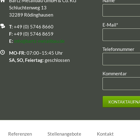
Bartz Metallbau GmbH & Co. KG
Name
*
Schluchtenweg 13
32289 Rödinghausen
Pflichtfeld
E-Mail
*
T:
+49 (0) 5746 8660
F:
+49 (0) 5746 8659
E:
info@bartz-metallbau.de
Telefonnummer
MO-FR:
07:00–15:45 Uhr
SA, SO, Feiertag:
geschlossen
Kommentar
KONTAKTAUFN
Referenzen
Stellenangebote
Kontakt