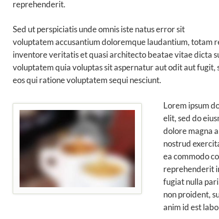
reprehenderit.
Sed ut perspiciatis unde omnis iste natus error sit
voluptatem accusantium doloremque laudantium, totam re
inventore veritatis et quasi architecto beatae vitae dicta
voluptatem quia voluptas sit aspernatur aut odit aut fugit
eos qui ratione voluptatem sequi nesciunt.
Lorem ipsum dol
elit, sed do eiu
dolore magna al
nostrud exercita
ea commodo cons
reprehenderit in
fugiat nulla par
non proident, su
anim id est lab