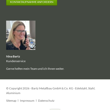
KONTAKTAUFNAHME ANFORDERN
Nina Bartz
Kundenservice
Gerne helfen mein Team und ich Ihnen weiter.
© Copyright 2026 - Bartz Metallbau GmbH & Co. KG - Edelstahl, Stahl,
Aluminium
Navigation
Sitemap
Impressum
Datenschutz
überspringen