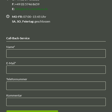
F:
+49 (0) 5746 8659
E:
info@bartz-metallbau.de
MO-FR:
07:00–15:45 Uhr
SA, SO, Feiertag:
geschlossen
Call-Back-Service
Pflichtfeld
Name
*
Pflichtfeld
E-Mail
*
Telefonnummer
Kommentar