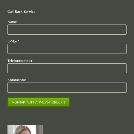
Call-Back-Service
Pflichtfeld
Name
*
Pflichtfeld
E-Mail
*
Telefonnummer
Kommentar
KONTAKTAUFNAHME ANFORDERN